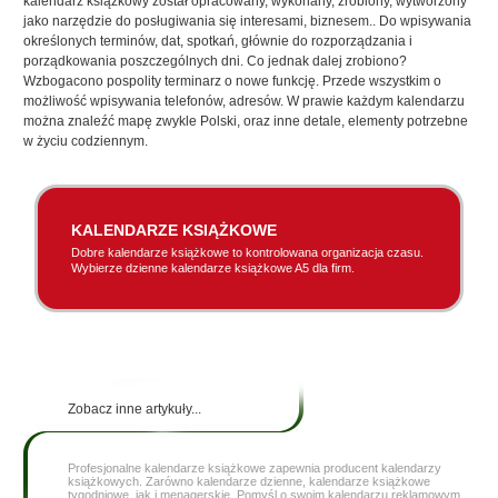
kalendarz książkowy został opracowany, wykonany, zrobiony, wytworzony
jako narzędzie do posługiwania się interesami, biznesem.. Do wpisywania
określonych terminów, dat, spotkań, głównie do rozporządzania i
porządkowania poszczególnych dni. Co jednak dalej zrobiono?
Wzbogacono pospolity terminarz o nowe funkcję. Przede wszystkim o
możliwość wpisywania telefonów, adresów. W prawie każdym kalendarzu
można znaleźć mapę zwykle Polski, oraz inne detale, elementy potrzebne
w życiu codziennym.
KALENDARZE KSIĄŻKOWE
Dobre kalendarze książkowe to kontrolowana organizacja czasu.
Wybierze dzienne kalendarze książkowe A5 dla firm.
Zobacz inne artykuły...
Profesjonalne kalendarze książkowe zapewnia producent kalendarzy
książkowych. Zarówno kalendarze dzienne, kalendarze książkowe
tygodniowe, jak i menagerskie. Pomyśl o swoim kalendarzu reklamowym