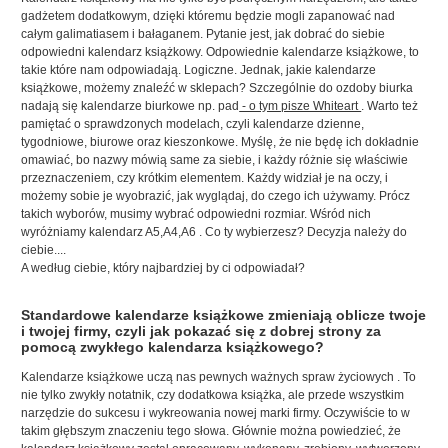
gadżetem dodatkowym, dzięki któremu będzie mogli zapanować nad
całym galimatiasem i bałaganem. Pytanie jest, jak dobrać do siebie
odpowiedni kalendarz książkowy. Odpowiednie kalendarze książkowe, to
takie które nam odpowiadają. Logiczne. Jednak, jakie kalendarze
książkowe, możemy znaleźć w sklepach? Szczególnie do ozdoby biurka
nadają się kalendarze biurkowe np. pad
- o tym pisze Whiteart
. Warto też
pamiętać o sprawdzonych modelach, czyli kalendarze dzienne,
tygodniowe, biurowe oraz kieszonkowe. Myślę, że nie będę ich dokładnie
omawiać, bo nazwy mówią same za siebie, i każdy różnie się właściwie
przeznaczeniem, czy krótkim elementem. Każdy widział je na oczy, i
możemy sobie je wyobrazić, jak wyglądaj, do czego ich używamy. Prócz
takich wyborów, musimy wybrać odpowiedni rozmiar. Wśród nich
wyróżniamy
kalendarz A5,A4,A6
. Co ty wybierzesz? Decyzja należy do
ciebie....
A według ciebie, który najbardziej by ci odpowiadał?
Standardowe kalendarze książkowe zmieniają oblicze twoje
i twojej firmy, czyli jak pokazać się z dobrej strony za
pomocą zwykłego kalendarza książkowego?
Kalendarze książkowe uczą nas pewnych ważnych spraw życiowych
. To
nie tylko zwykły notatnik, czy dodatkowa książka, ale przede wszystkim
narzędzie do sukcesu i wykreowania nowej marki firmy. Oczywiście to w
takim głębszym znaczeniu tego słowa. Głównie można powiedzieć, że