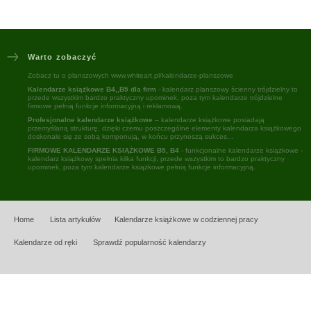
Warto zobaczyć
Zobacz tu o planszowych www.whiteart.pl/kalendarze-planszowe
Kalendarze książkowe B4,,B5 dla firm
- kalendarz planszowy ścienny trójdzielny to
przede wszystkim bardzo praktyczny upominek, poza tym kalendarze trójdzielne
firmowe pełnią funkcje informacyjną i reklamową.
Profesjonalne kalendarze książkowe
– kalendarze książkowe posiadają
przemyślaną strukturę, dzięki czemu poszczególne elementy kalendarza książkowego
doskonale się ze sobą komponują, w końcu przynoszą sukces...
FIRMOWE KALENDARZE KSIĄŻKOWE B5, B4
- funkcjonalne kalendarze książkowe -
kalendarz książkowy spełnia kilka funkcji, przede wszystkim to bardzo praktyczny
upominek, poza tym kalendarze książkowe pełnią funkcje informacyjną.
Home
Lista artykułów
Kalendarze książkowe w codziennej pracy
Kalendarze od ręki
Sprawdź popularność kalendarzy