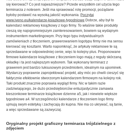
się kierować? Co jest najważniejsze? Przede wszystkim cel użycia tego
terminarza z notesem. Jeśli ma sprawować rolę promocji, pożądane
byłoby postawić na wysoką jakość wykonania.
Poczytaj
www.iveno.eu/kalendarze-ksiazkowe-tygodniowe
Dobrze, aby był to
kalendarz reklamowy książkowy z logo firmy. To właśnie takie produkty
cieszą się najogromniejszym zainteresowaniem, bowiem są wydajnym
instrumentem marketingowym. Przy tego typu indywidualnych
zamówieniach z tłoczeniem, grawerowaniem logotypu firmy nie ma sensu
kierować się kosztami. Warto napomknąć, że artykuły reklamowe te są
sprzedawane w odpowiedniej cenie, więc to kolejny plus. Proponowane
firmowe kalendarze książkowe z tłoczeniem logo mają z reguły skórzaną
okładkę i ta jest najlepszym wyborem. Tak wykonany terminarz z
grawerem jest bardzo luksusowym przedmiotem, idealnym na upominek.
Wystarczy poprawnie zaprojektować projekt, aby móc po chwili cieszyć się
faktycznie efektownie stworzonym kalendarzem firmowym na kolejny rok.
Taki produkt znacznie poprawia wygląd firmy. Nic w takim razie
zadziwiającego, że dużo przedsiębiorców entuzjastycznie zamawia
kieszonkowe terminarze książkowe dzienne a5, jak i niewiele większe
tygodniowe a4. W szczególności kalendarze z tłoczeniem logo firmy
ujmują swym estetyką i zachęcają do kupna. Nie ma co ukrywać, są tanie,
a więc sprzedawane są zazwyczaj.
Oryginalny projekt graficzny terminarza trójdzielnego z
zdjęciem