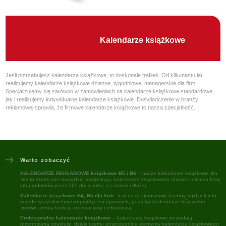
Kalendarze książkowe
Jeśli potrzebujesz kalendarze książkowe, to doskonale trafiłeś. Od kilkunastu lat
realizujemy kalendarze książkowe dzienne, tygodniowe, menagerskie dla firm.
Specjalizujemy się zarówno w zamówieniach na kalendarze książkowe standardowe,
jak i realizujemy indywidualne kalendarze książkowe. Doświadczenie w branży
reklamowej sprawia, że firmowe kalendarze książkowe to nasza specjalność.
Warto zobaczyć
KALENDARZE REKLAMOWE książkowe B5 i B6
– nasze kalendarze książkowe dla
firm to skuteczne narzędzie marketingu, kalendarze książkoweto również reklama firmy
lub produktów przez 365 dni w roku, a czasem i dłużej.
Kalendarze książkowe B4,,B5 dla firm
- kalendarz planszowy ścienny trójdzielny to
przede wszystkim bardzo praktyczny upominek, poza tym kalendarze trójdzielne
firmowe pełnią funkcje informacyjną i reklamową.
Profesjonalne kalendarze książkowe
– kalendarze książkowe posiadają
przemyślaną strukturę, dzięki czemu poszczególne elementy kalendarza książkowego