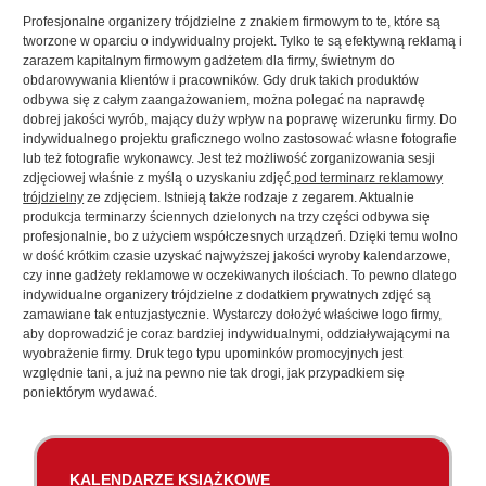
Profesjonalne organizery trójdzielne z znakiem firmowym to te, które są
tworzone w oparciu o indywidualny projekt. Tylko te są efektywną reklamą i
zarazem kapitalnym firmowym gadżetem dla firmy, świetnym do
obdarowywania klientów i pracowników. Gdy druk takich produktów
odbywa się z całym zaangażowaniem, można polegać na naprawdę
dobrej jakości wyrób, mający duży wpływ na poprawę wizerunku firmy. Do
indywidualnego projektu graficznego wolno zastosować własne fotografie
lub też fotografie wykonawcy. Jest też możliwość zorganizowania sesji
zdjęciowej właśnie z myślą o uzyskaniu zdjęć
pod terminarz reklamowy
trójdzielny
ze zdjęciem. Istnieją także rodzaje z zegarem. Aktualnie
produkcja terminarzy ściennych dzielonych na trzy części odbywa się
profesjonalnie, bo z użyciem współczesnych urządzeń. Dzięki temu wolno
w dość krótkim czasie uzyskać najwyższej jakości wyroby kalendarzowe,
czy inne gadżety reklamowe w oczekiwanych ilościach. To pewno dlatego
indywidualne organizery trójdzielne z dodatkiem prywatnych zdjęć są
zamawiane tak entuzjastycznie. Wystarczy dołożyć właściwe logo firmy,
aby doprowadzić je coraz bardziej indywidualnymi, oddziaływającymi na
wyobrażenie firmy. Druk tego typu upominków promocyjnych jest
względnie tani, a już na pewno nie tak drogi, jak przypadkiem się
poniektórym wydawać.
KALENDARZE KSIĄŻKOWE