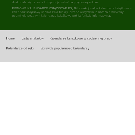
doskonale się ze sobą komponują, w końcu przynoszą sukces...
FIRMOWE KALENDARZE KSIĄŻKOWE B5, B4
- funkcjonalne kalendarze książkowe -
kalendarz książkowy spełnia kilka funkcji, przede wszystkim to bardzo praktyczny
upominek, poza tym kalendarze książkowe pełnią funkcje informacyjną.
Home
Lista artykułów
Kalendarze książkowe w codziennej pracy
Kalendarze od ręki
Sprawdź popularność kalendarzy