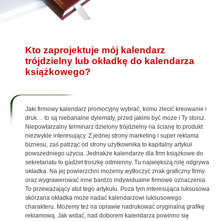
Kto zaprojektuje mój kalendarz
trójdzielny lub okładkę do kalendarza
książkowego?
Jaki firmowy kalendarz promocyjny wybrać, komu zlecić kreowanie i
druk… to są niebanalne dylematy, przed jakimi być może i Ty stoisz.
Niepowtarzalny terminarz dzielony trójdzielny na ścianę to produkt
niezwykle interesujący. Z jednej strony marketing i super reklama
biznesu, zaś patrząc od strony użytkownika to kapitalny artykuł
powszedniego użycia. Jednakże kalendarze dla firm książkowe do
sekretariatu to gadżet troszkę odmienny. Tu największą rolę odgrywa
okładka. Na jej powierzchni możemy wytłoczyć znak graficzny firmy
oraz wygrawerować inne bardzo indywidualne firmowe oznaczenia.
To przeważający atut tego artykułu. Poza tym interesująca luksusowa
skórzana okładka może nadać kalendarzowi luksusowego
charakteru. Możemy też na oprawie nadrukować oryginalną grafikę
reklamową. Jak widać, nad doborem kalendarza powinno się