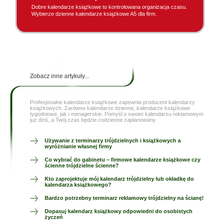
Dobre kalendarze książkowe to kontrolowana organizacja czasu.
Wybierze dzienne kalendarze książkowe A5 dla firm.
Zobacz inne artykuły...
Profesjonalne kalendarze książkowe zapewnia producent kalendarzy
książkowych. Zarówno kalendarze dzienne, kalendarze książkowe
tygodniowe, jak i menagerskie. Pomyśl o swoim kalendarzu reklamowym
juz dziś, a Twój czas będzie codzienne zaplanowany.
Używanie z terminarzy trójdzielnych i książkowych a
wyróżnianie własnej firmy
Co wybrać do gabinetu – firmowe kalendarze książkowe czy
ścienne trójdzielne ścienne?
Kto zaprojektuje mój kalendarz trójdzielny lub okładkę do
kalendarza książkowego?
Bardzo potrzebny terminarz reklamowy trójdzielny na ścianę!
Dopasuj kalendarz książkowy odpowiedni do osobistych
życzeń