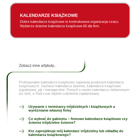
KALENDARZE KSIĄŻKOWE
Dobre kalendarze książkowe to kontrolowana organizacja czasu.
Wybierze dzienne kalendarze książkowe A5 dla firm.
Zobacz inne artykuły...
Profesjonalne kalendarze książkowe zapewnia producent kalendarzy
książkowych. Zarówno kalendarze dzienne, kalendarze książkowe
tygodniowe, jak i menagerskie. Pomyśl o swoim kalendarzu reklamowym
juz dziś, a Twój czas będzie codzienne zaplanowany.
Używanie z terminarzy trójdzielnych i książkowych a
wyróżnianie własnej firmy
Co wybrać do gabinetu – firmowe kalendarze książkowe czy
ścienne trójdzielne ścienne?
Kto zaprojektuje mój kalendarz trójdzielny lub okładkę do
kalendarza książkowego?