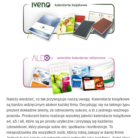
Należy wiedzieć, co tak przywiązuje naszą uwagę. Kalendarze książkowe
są bardzo wdzięcznym atutem każdej firmy. Decydując się na takiego typu
prezent dokładnie wiemy, że odniesiemy sukces, a to z jednego ważnego
powodu. Producent Iveno realizuje wysokiej jakości kalendarze książkowe
a4, a5 i a6, które są po prostu użyteczne i przydają się każdemu
człowiekowi, który planuje sobie dni, spotkania i konferencje. To
niespodzianka dla wszystkich osób, którzy robią zakupy w danej firmie.
Jednak to też zależy od indywidualnej jednostki jaką jest firma. Jedni chcą