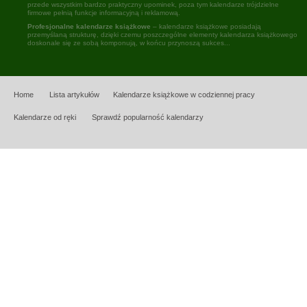
przede wszystkim bardzo praktyczny upominek, poza tym kalendarze trójdzielne
firmowe pełnią funkcje informacyjną i reklamową.
Profesjonalne kalendarze książkowe
– kalendarze książkowe posiadają
przemyślaną strukturę, dzięki czemu poszczególne elementy kalendarza książkowego
doskonale się ze sobą komponują, w końcu przynoszą sukces...
Home
Lista artykułów
Kalendarze książkowe w codziennej pracy
Kalendarze od ręki
Sprawdź popularność kalendarzy