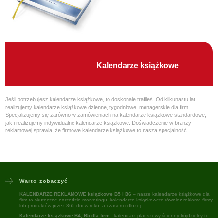
Kalendarze książkowe
Jeśli potrzebujesz kalendarze książkowe, to doskonale trafiłeś. Od kilkunastu lat
realizujemy kalendarze książkowe dzienne, tygodniowe, menagerskie dla firm.
Specjalizujemy się zarówno w zamówieniach na kalendarze książkowe standardowe,
jak i realizujemy indywidualne kalendarze książkowe. Doświadczenie w branży
reklamowej sprawia, że firmowe kalendarze książkowe to nasza specjalność.
Warto zobaczyć
KALENDARZE REKLAMOWE książkowe B5 i B6
– nasze kalendarze książkowe dla
firm to skuteczne narzędzie marketingu, kalendarze książkoweto również reklama firmy
lub produktów przez 365 dni w roku, a czasem i dłużej.
Kalendarze książkowe B4,,B5 dla firm
- kalendarz planszowy ścienny trójdzielny to