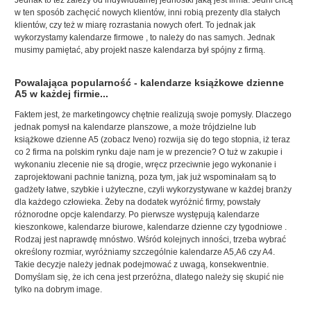
w ten sposób zachęcić nowych klientów, inni robią prezenty dla stałych
klientów, czy też w miarę rozrastania nowych ofert. To jednak
jak
wykorzystamy kalendarze firmowe
, to należy do nas samych. Jednak
musimy pamiętać, aby projekt nasze kalendarza był spójny z firmą.
Powalająca popularność - kalendarze książkowe dzienne
A5 w każdej firmie...
Faktem jest, że marketingowcy chętnie realizują swoje pomysły. Dlaczego
jednak pomysł na kalendarze planszowe, a może trójdzielne lub
książkowe dzienne A5 (zobacz Iveno) rozwija się do tego stopnia, iż teraz
co 2 firma na polskim rynku daje nam je w prezencie? O tuż w zakupie i
wykonaniu zlecenie nie są drogie, wręcz przeciwnie jego wykonanie i
zaprojektowani pachnie tanizną, poza tym, jak już wspominałam są to
gadżety łatwe, szybkie i użyteczne, czyli wykorzystywane w każdej branży
dla każdego człowieka. Żeby na dodatek wyróżnić firmy, powstały
różnorodne opcje kalendarzy. Po pierwsze występują
kalendarze
kieszonkowe, kalendarze biurowe, kalendarze dzienne czy tygodniowe
.
Rodzaj jest naprawdę mnóstwo. Wśród kolejnych inności, trzeba wybrać
określony rozmiar, wyróżniamy szczególnie kalendarze A5,A6 czy A4.
Takie decyzje należy jednak podejmować z uwagą, konsekwentnie.
Domyślam się, że ich cena jest przeróżna, dlatego należy się skupić nie
tylko na dobrym image.